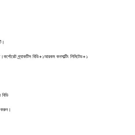
টি।
তা।​কর্পোরেট প্র্যাকটিস বিডি+১আরকম কনসাল্টিং লিমিটেড+১
স বিডি
 করুন।​