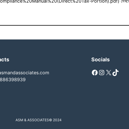
%20Manual%20(Direct%20Tax-Portion).pdf) দেখতে পারেন, যা 
acts
Socials
Facebook
Instagram
X
TikTok
asmandassociates.com
886398939
ASM & ASSOCIATES
© 2024