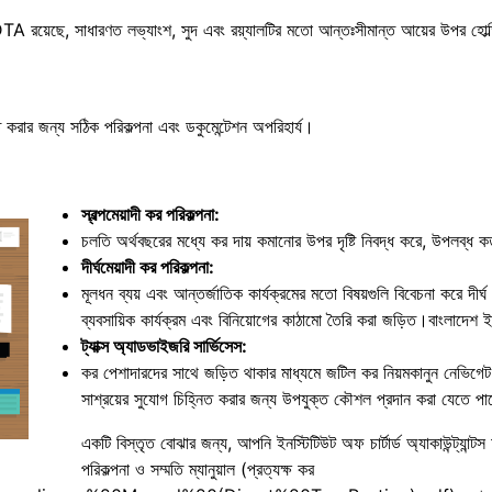
রয়েছে, সাধারণত লভ্যাংশ, সুদ এবং রয়্যালটির মতো আন্তঃসীমান্ত আয়ের উপর হোল্ডিং ক
চিত করার জন্য সঠিক পরিকল্পনা এবং ডকুমেন্টেশন অপরিহার্য।​
স্বল্পমেয়াদী কর পরিকল্পনা:
চলতি অর্থবছরের মধ্যে কর দায় কমানোর উপর দৃষ্টি নিবদ্ধ করে, উপলব্ধ ক
দীর্ঘমেয়াদী কর পরিকল্পনা:
মূলধন ব্যয় এবং আন্তর্জাতিক কার্যক্রমের মতো বিষয়গুলি বিবেচনা করে দীর্
ব্যবসায়িক কার্যক্রম এবং বিনিয়োগের কাঠামো তৈরি করা জড়িত।​বাংলাদেশ ই
ট্যাক্স অ্যাডভাইজরি সার্ভিসেস:
কর পেশাদারদের সাথে জড়িত থাকার মাধ্যমে জটিল কর নিয়মকানুন নেভিগেট 
সাশ্রয়ের সুযোগ চিহ্নিত করার জন্য উপযুক্ত কৌশল প্রদান করা যেতে প
একটি বিস্তৃত বোঝার জন্য, আপনি ইনস্টিটিউট অফ চার্টার্ড অ্যাকাউন্ট্যান
পরিকল্পনা ও সম্মতি ম্যানুয়াল (প্রত্যক্ষ কর