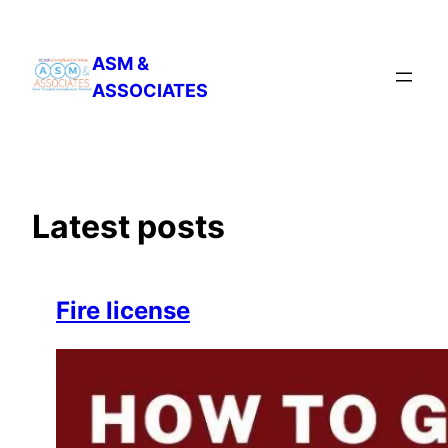
Skip
to
ASM &
content
ASSOCIATES
Latest posts
Fire license