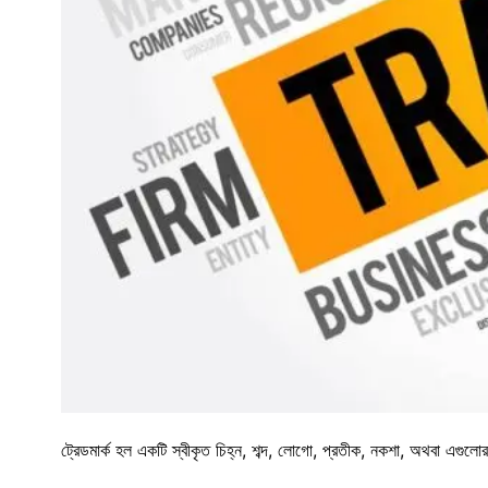
ট্রেডমার্ক হল একটি স্বীকৃত চিহ্ন, শব্দ, লোগো, প্রতীক, নকশা, অথবা এগুল