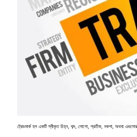
ট্রেডমার্ক হল একটি স্বীকৃত চিহ্ন, শব্দ, লোগো, প্রতীক, নকশা, অথবা এগুল