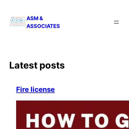
Skip
to
ASM &
content
ASSOCIATES
Latest posts
Fire license